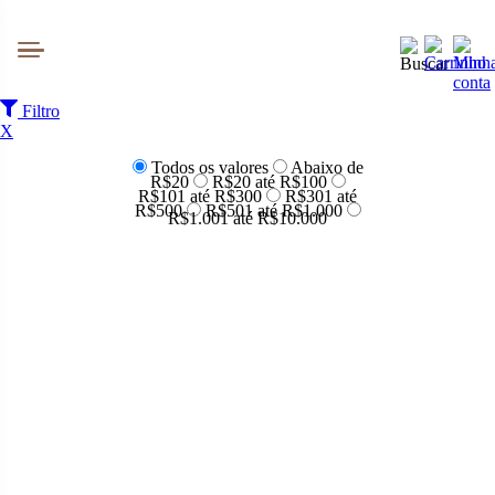
Filtro
Pesquisar produtos
X
Todos os valores
Abaixo de
R$20
R$20 até R$100
R$101 até R$300
R$301 até
R$500
R$501 até R$1.000
R$1.001 até R$10.000